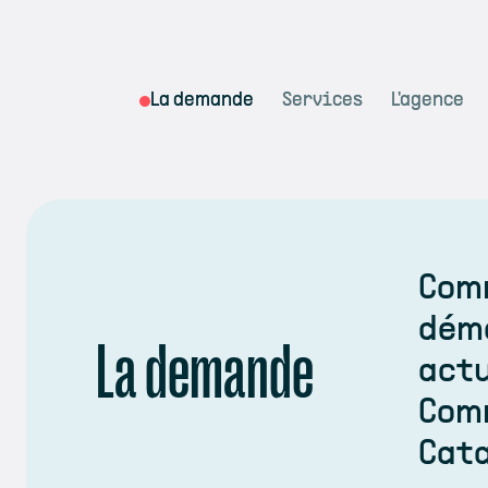
La demande
Services
L'agence
Comm
démo
La demande
actu
Comm
Cata