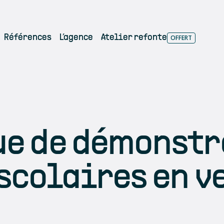
Références
L’agence
Atelier refonte
ue de démonstr
scolaires en v