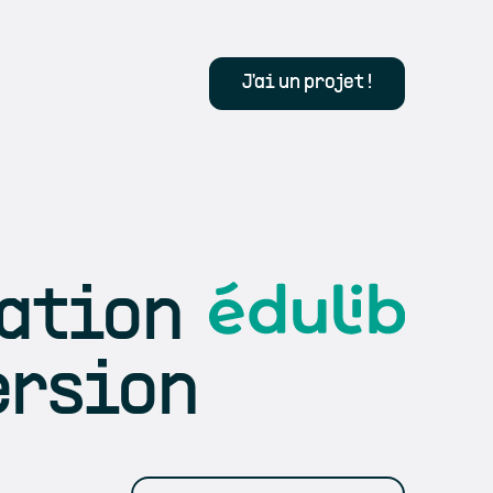
J'ai un projet !
ation
ersion